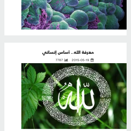
معرفة الله.. أساس إنساني
7787
2015-05-19