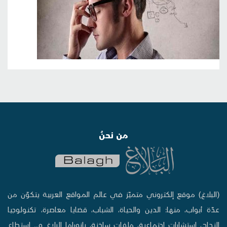
من نحنُ
(البلاغ) موقع إلكتروني متميّز في عالم المواقع العربية يتكوّن من
عدّة أبواب، منها: الدين والحياة، الشباب، قضايا معاصرة، تكنولوجيا
النجاح، إستشارات إجتماعية، ملفات ساخنة، بانوراما البلاغ و... استطاع