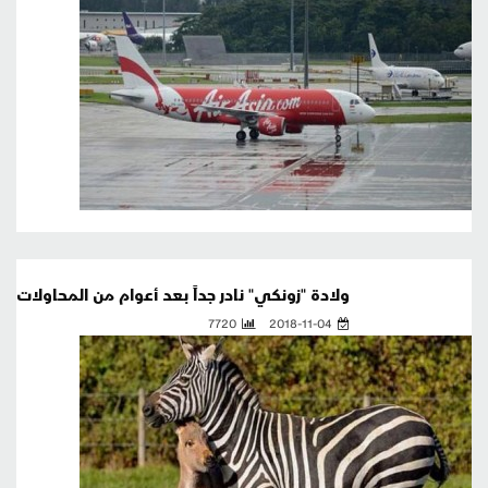
ولادة "زونكي" نادر جداً بعد أعوام من المحاولات
7720
2018-11-04