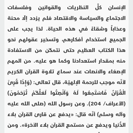
الإنسان كلَّ النظريات والقوانين وفلسفات
الاجتماع والسياسة والاقتصاد فلم يزدد إلّا محنة
وعذاباً وشقاءً في هذه الحياة. لذا يجب على
الجميع استخدام أفكارهم، وتسخير عقولهم نحو
هذا الكتاب العظيم حتى نتمكّن من الاستفادة
منه بمقدار استعدادنا وكما هو عليه.
من المهم
الإصغاء والانصات عند سماع تلاوة القرآن الكريم
لأنّه موجب للرحمة الإلهيّة، قال تعالى: (وَإِذَا قُرِئَ
الْقُرْآنُ فَاسْتَمِعُوا لَهُ وَاَنْصِتُوا لَعَلَّكُمْ تُرْحَمُونَ)
(الأعراف/ 204). وعن رسول الله (صلى الله عليه
وآله وسلم) أنّه قال: «يدفع عن قارئ القرآن بلاء
الدُّنيا ويدفع عن مستمع القرآن بلاء الآخرة». ومن