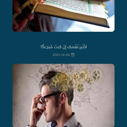
اخْتَبِر نَفْسَك إنْ كنتَ مُبدِعاً!!
2021-12-29