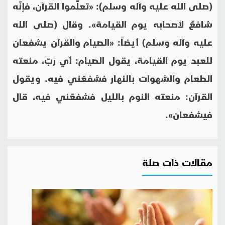
(صلى الله عليه وآله وسلم): «تعلَّموا القرآن، فإنّه
شافعٌ لأصحابه يوم‏ القيامة». وقال (صلى الله
عليه وآله وسلم) أيضاً: «الصيام والقرآن يشفعان
للعبد يوم ‏القيامة، يقول الصيام: أي ربّ، منعته
الطعام والشهوات بالنهار فشفعّني فيه. ويقول
‏القرآن: منعته النوم بالليل فشفعّني فيه، قال
فيشفعان».
مقالات ذات صلة