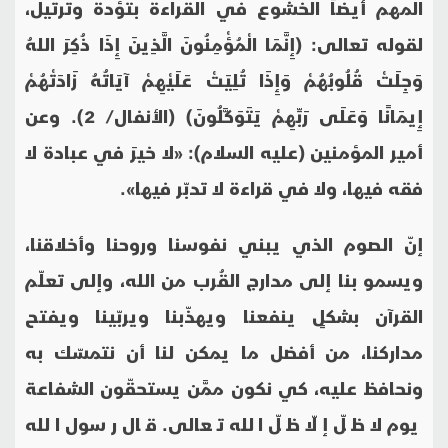
المهم أيضاً الخشوع في القراءة بتؤدة وترتيل،
لقوله تعالى: (إِنَّمَا الْمُؤْمِنُونَ الَّذِينَ إِذَا ذُكِرَ اللهُ
وَجِلَتْ قُلُوبُهُمْ وَإِذَا تُلِيَتْ عَلَيْهِمْ آيَاتُهُ زَادَتْهُمْ
إِيمَانًا وَعَلَى رَبِّهِمْ يَتَوَكَّلُونَ) (الأنفال/ 2). وعن
أمير المؤمنين (عليه السلام): «لا خيرَ في عبادة لا
فقه فيها، ولا في قراءة لا تدبّر فيها».
إنّ الصوم الذي يبني نفوسنا وروحنا وأخلاقنا،
ويسمو بنا إلى مدارج القُرب من الله، وإلى تعلّم
القرآن بشكلٍ ينفعنا ويهذّبنا ويربّينا ويفتح
مداركنا، من أفضل ما يمكن لنا أن نتمسّك به
ونحافظ عليه، كي نكون ممَّن يستحقّون الشفاعة
يوم لا ظلّ إلّا ظلّ الله تعالى. قال رسول الله