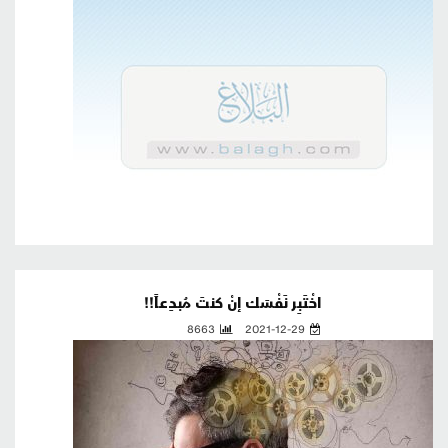
اخْتَبِر نَفْسَك إنْ كنتَ مُبدِعاً!!
8663
2021-12-29