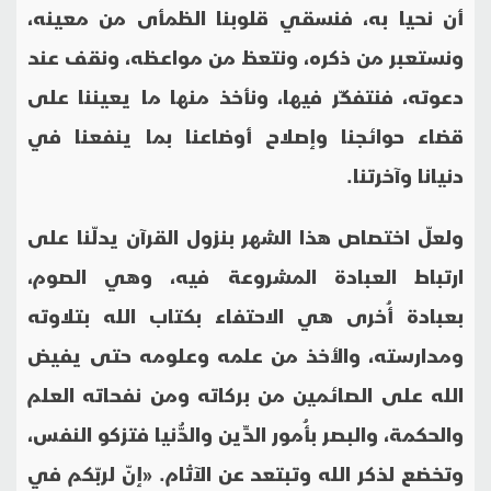
أن نحيا به، فنسقي قلوبنا الظمأى من معينه،
ونستعبر من ذكره، ونتعظ من مواعظه، ونقف عند
دعوته، فنتفكّر فيها، ونأخذ منها ما يعيننا على
قضاء حوائجنا وإصلاح أوضاعنا بما ينفعنا في
دنيانا وآخرتنا.
ولعلّ اختصاص هذا الشهر بنزول القرآن يدلّنا على
ارتباط العبادة المشروعة فيه، وهي الصوم،
بعبادة أُخرى هي الاحتفاء بكتاب الله بتلاوته
ومدارسته، والأخذ من علمه وعلومه حتى يفيض
الله على الصائمين من بركاته ومن نفحاته العلم
والحكمة، والبصر بأُمور الدِّين والدُّنيا فتزكو النفس،
وتخضع لذكر الله وتبتعد عن الآثام. «إنّ لربّكم في