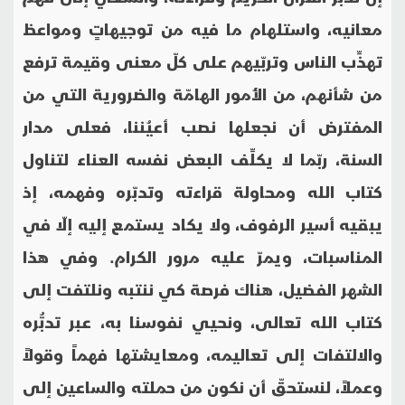
معانيه، واستلهام ما فيه من توجيهاتٍ ومواعظ
تهذِّب الناس وتربّيهم على كلّ معنى وقيمة ترفع
من شأنهم، من الأُمور الهامّة والضرورية التي من
المفترض أن نجعلها نصب أعيُننا، فعلى مدار
السنة، ربّما لا يكلِّف البعض نفسه العناء لتناول
كتاب الله ومحاولة قراءته وتدبّره وفهمه، إذ
يبقيه أسير الرفوف، ولا يكاد يستمع إليه إلّا في
المناسبات، ويمرّ عليه مرور الكرام. وفي هذا
الشهر الفضيل، هناك فرصة كي ننتبه ونلتفت إلى
كتاب الله تعالى، ونحيي نفوسنا به، عبر تدبُّره
والالتفات إلى تعاليمه، ومعايشتها فهماً وقولاً
وعملاً، لنستحقّ أن نكون من حملته والساعين إلى