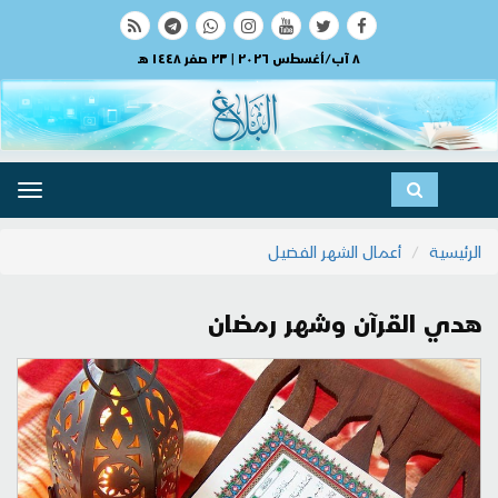
٨ آب/أغسطس ٢٠٢٦ | ٢٣ صفر ١٤٤٨ هـ
ggle
ation
الرئيسية
أعمال الشهر الفضيل
هدي القرآن وشهر رمضان