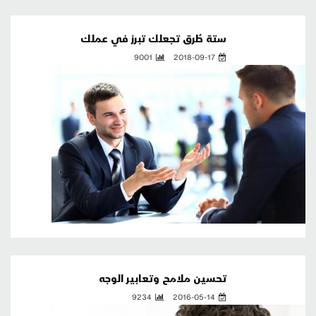
ستة طُرق تجعلك تبرز في عملك
9001
2018-09-17
تحسين ملامح وتعابير الوجه
9234
2016-05-14