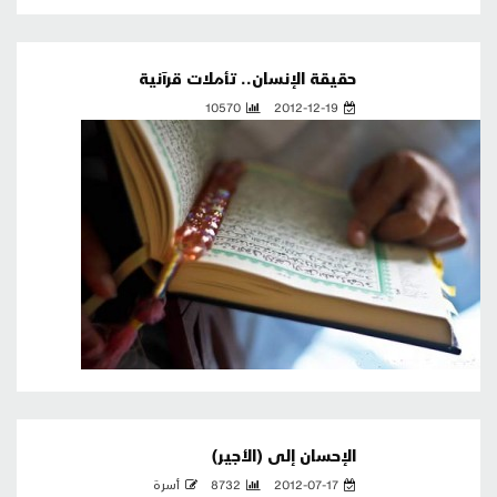
حقيقة الإنسان.. تأملات قرآنية
10570
2012-12-19
الإحسان إلى (الأجير)
2012-07-17
8732
أسرة