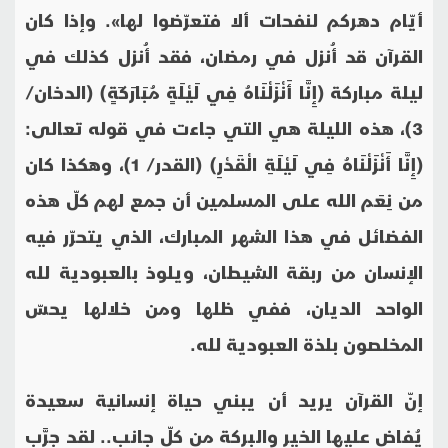
أيّام دهركم لنفحات ألا فتعرّضوا لها». وإذا كان
القرآن قد أُنزل في رمضان، فقد أُنزل كذلك في
ليلة مباركة (إِنَّا أَنْزَلْنَاهُ فِي لَيْلَةٍ مُبَارَكَةٍ) (الدخان/
3)، هذه الليلة هي التي جاءت في قوله تعالى:
(إِنَّا أَنْزَلْنَاهُ فِي لَيْلَةِ الْقَدْرِ) (القدر/ 1)، وهكذا كان
من نِعَم الله على المسلمين أن جمع لهم كلّ هذه
الفضائل في هذا الشهر المبارك، الذي يتحرّر فيه
الإنسان من ربقة الشيطان، ويلوذ بالعبودية لله
الواحد الديان، ففي ظلها ومن خلالها يحسّ
المخلصون بلذة العبودية لله.
إنّ القرآن يريد أن يبني حياة إنسانية سعيدة
يُفاض عليها الخير والبركة من كلّ جانب.. لقد جرَّب