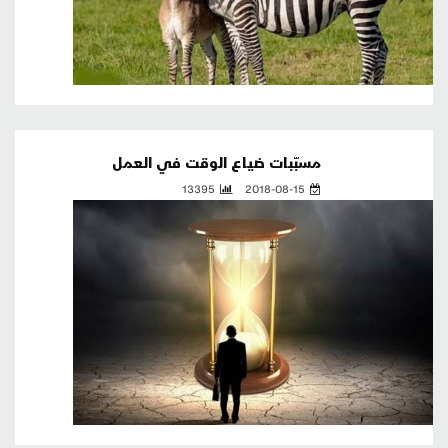
مسبّبات ضياع الوقت في العمل
13395
2018-08-15