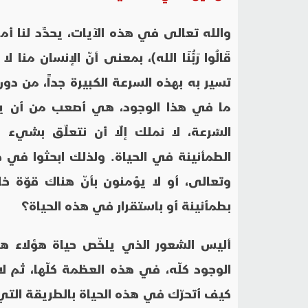
والله تعالى في هذه الآيات، يحدِّد لنا أمرين ث
قَالُوا رَبُّنَا الله)، بمعنى أنّ الإنسان 
تسير به بهذه السرعة الكبيرة جداً، من دون
ما في هذا الوجود، هي أصعب من أن يستق
السّرعة، لا نملك إلّا أن نتعلّق بشيء
الطمأنينة في الحياة. ولذلك ابحثوا في هذه
وتعالى، أو لا يؤمنون بأنّ هناك قوّة 
بطمأنينة أو باستقرار في هذه الحياة؟
أليس الشعور الذي يلخّص حياة هؤلاء ه
الوجود كلّه، في هذه العظمة كلّها، ثم لا
كيف أتحرّك في هذه الحياة بالطريقة التي