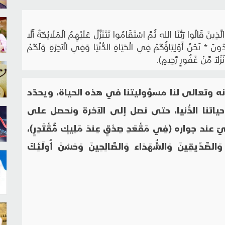
رَبُّنَا الله ثُمَّ اسْتَقَامُوا تَتَنَزَّلُ عَلَيْهِمُ الْمَلَائِكَةُ أَلَّا
عَدُونَ * نَحْنُ أَوْلِيَاؤُكُمْ فِي الْحَيَاةِ الدُّنْيَا وَفِي الْآخِرَةِ وَلَكُمْ
لاً مِّنْ غَفُورٍ رَّحِيمٍ).
نه وتعالى لنا مسؤوليتنا في هذه الحياة، ويحدّد
ياتنا الدُّنيا، حتى نصل إلى الآخرة ونحصل على
اره (فِي مَقْعَدِ صِدْقٍ عِندَ مَلِيكٍ مُّقْتَدِرٍ)،
َ وَالصِّدِّيقِينَ وَالشُّهَدَاء وَالصَّالِحِينَ وَحَسُنَ أُولَـئِكَ