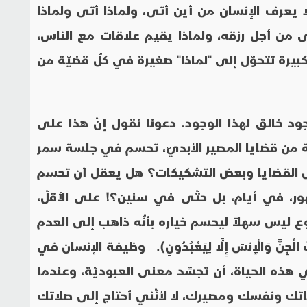
 يعرف الإنسان من أين أتى، ولماذا أتى ولماذا
 من أجل رزقه، ولماذا يقيم علاقات مع الناس،
 الكبيرة تتحوّل إلى "لماذا" صغيرة في كلّ قضيّة من
ود خالق لهذا الوجود. دعونا نقول إنّ هذا على
ة من قضايا المصير الأبديّ، تحسم في جلسة سمر
عض القضايا وبعض التشكيكات؟ هل يعقل أن تحسم
 في أيام، بل حتّى في سنين؟! على الأقلّ،
وع ليس سهلاً ليحسم خياره بأنّه ذاهب إلى العدم
جِنَّ وَالْإِنسَ إِلَّا لِيَعْبُدُونِ). وظيفة الإنسان في
ي هذه الحياة، أن تجسِّد معنى العبوديّة، وعندما
اتك ونفسك ومصيرك، لا لأنّني أحتاج إلى صلاتك