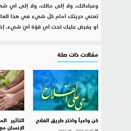
وعباداتك، ولا إلى مالك، ولا إلى أيّ شي
تعني حريتك أمام كلّ شيء في هذا العال
أو يفرض عليك تحت أيّ قوّة أيَّ شيء، إذا 
مقالات ذات صلة
كن واعياً واختر طريق الفلاح
التأثير ال
الإنسان مع
2342
2025-10-30