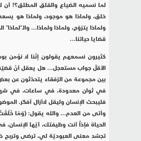
لما نسميه الضياع والقلق المطلق؟! أن لا
خلق، ولماذا هو موجود، ولماذا هو يسعى
ولماذا يتزوّج، ولماذا ولماذا... والـ"لماذا"
قضايا حياتنا...
كثيرون نسمعهم يقولون إنّنا لا نؤمن بوج
الأقلّ جواب مستعجل... هل يعقل أنّ قضيّ
بين مجموعة من الرّفقاء يتحدّثون عن ب
في ثوان معدودة، في ساعات، في شهور،
فليبحث الإنسان وليقل لاأزال أفكّر. الموض
وأتى من العدم... والله يقول: (وَمَا خَلَقْتُ الْ
الحياة فإذاً أنت وظيفتك، أيّها الإنسان، ف
تجسِّد معنى العبوديّة لي، ترضى وتربح ذ