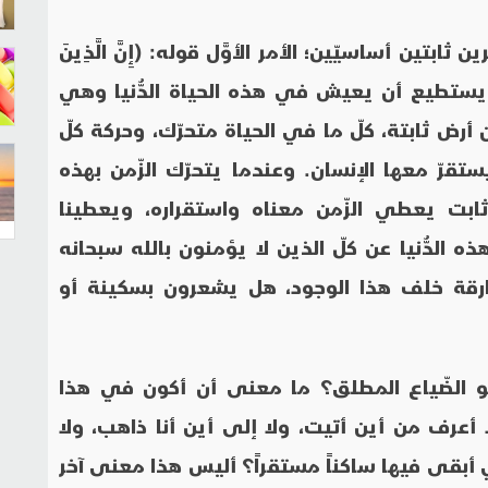
ابتين أساسيّين؛ الأمر الأوَّل قوله: (إِنَّ الَّذِينَ
منا لا يستطيع أن يعيش في هذه الحياة الدُّنيا وهي
 أرض ثابتة، كلّ ما في الحياة متحرّك، وحركة كلّ
رّ معها الإنسان. وعندما يتحرّك الزّمن بهذه
 ثابت يعطي الزّمن معناه واستقراره، ويعطينا
 الدُّنيا عن كلّ الذين لا يؤمنون بالله سبحانه
خارقة خلف هذا الوجود، هل يشعرون بسكينة أو
و الضّياع المطلق؟ ما معنى أن أكون في هذا
 أعرف من أين أتيت، ولا إلى أين أنا ذاهب، ولا
 أبقى فيها ساكناً مستقراً؟ أليس هذا معنى آخر