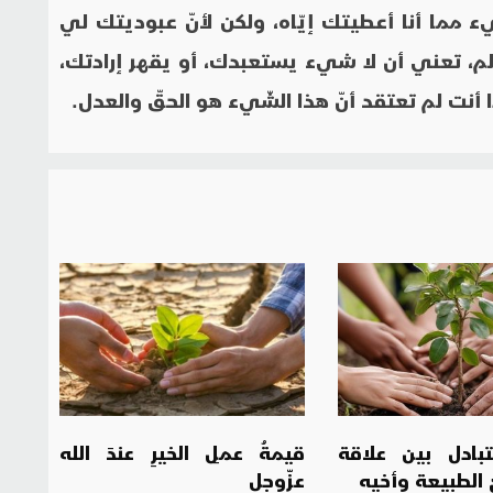
ء مما أنا أعطيتك إيّاه، ولكن لأنّ عبوديتك لي
م، تعني أن لا شيء يستعبدك، أو يقهر إرادتك،
أنت لم تعتقد أنّ هذا الشّيء هو الحقّ والعدل.
متبادل بين علاقة
قيمةُ عملِ الخيرِ عندَ الله
 الطبيعة وأخيه
عزّوجل