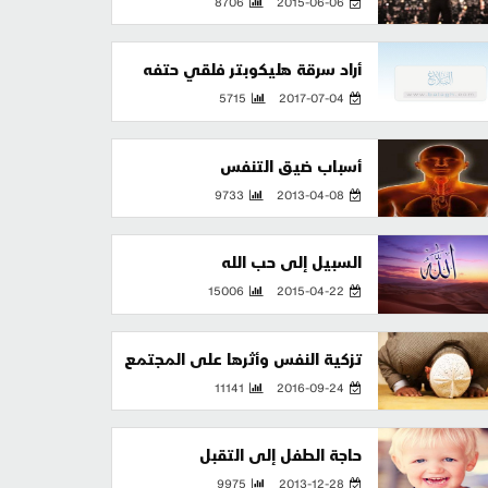
8706
2015-06-06
أراد سرقة هليكوبتر فلقي حتفه
5715
2017-07-04
أسباب ضيق التنفس
9733
2013-04-08
السبيل إلى حب الله
15006
2015-04-22
تزكية النفس وأثرها على المجتمع
11141
2016-09-24
حاجة الطفل إلى التقبل
9975
2013-12-28