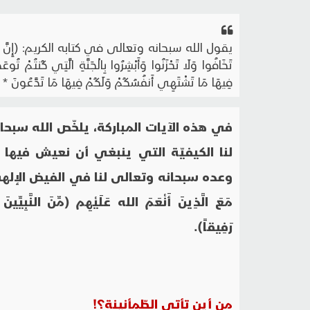
يقول الله سبحانه وتعالى في كتابه الكريم: (إِنَّ الَّذِينَ قَالُوا 
تَخَافُوا وَلَا تَحْزَنُوا وَأَبْشِرُوا بِالْجَنَّةِ الَّتِي كُنتُمْ تُو
فِيهَا مَا تَشْتَهِي أَنفُسُكُمْ وَلَكُمْ فِيهَا مَا تَدَّعُونَ * نُزُ
في هذه الآيات المباركة، يلخّص الله سبحا
لنا الكيفيّة التي ينبغي أن نعيش فيها ح
وعده سبحانه وتعالى لنا في الفيض الإلهيّ عند جو
مَعَ الَّذِينَ أَنْعَمَ الله عَلَيْهِم (مِّنَ النَّبِيِّين
رَفِيقاً).
من أين تأتي الطّمأنينة؟!