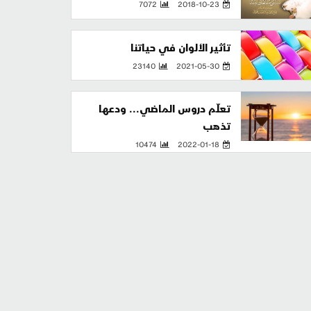
7072
2018-10-23
تأثير الألوان في حياتنا
23140
2021-05-30
تعلّم دروس الماضي... ودعها
تذهب
10474
2022-01-18