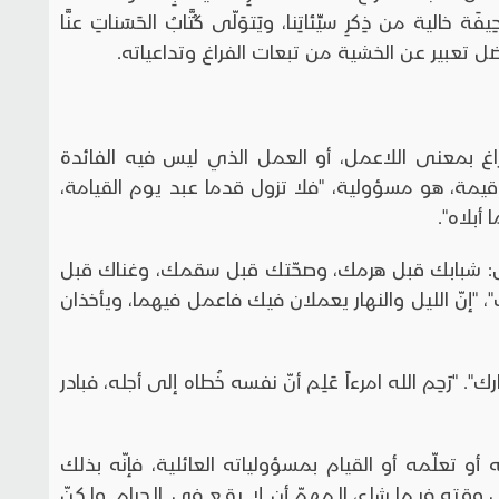
يفَة خالية من ذِكرِ سيِّئاتِنا، ويَتوَلّى كُتَّابُ الحَسَناتِ عنَّا
عاء أفضل تعبير عن الخشية من تبعات الفراغ وتداعياته.
غ بمعنى اللاعمل، أو العمل الذي ليس فيه الفائدة
قيمة، هو مسؤولية، "فلا تزول قدما عبد يوم القيامة،
أبلاه".
س: شبابك قبل هرمك، وصحّتك قبل سقمك، وغناك قبل
إنّ الليل والنهار يعملان فيك فاعمل فيهما، ويأخذان
َحِم الله امرءاً عَلِم أنّ نفسه خُطاه إلى أجله، فبادر
و تعلّمه أو القيام بمسؤولياته العائلية، فإنّه بذلك
وقته فيما شاء، المهمّ أن لا يقع في الحرام. ولكنّ