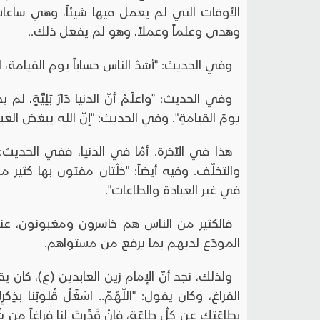
الأوقات التي لم يعمل فيها شيئاً، وهي ساعات ا
وهدى وعلماً وعملاً، وهو لم يفعل ذلك..
وفي الحديث: "أشدّ الناس حساباً يوم القيامة، 
وفي الحديث: "واعلَمْ أنّ الدنيا دَارُ بَلِيَّةٍ، لم ي
يومَ القيامةِ". وفي الحديث: "إنّ الله يبغض العبد ا
هذا في الآخرة. أمّا في الدنيا، ففي الحديث:
والتخلّف. وفيه أيضاً: "خلّتان مفتون بها كثير 
في غير العبادة والطاعات".
فالكثير من الناس هم خاسرون ومغبونون، عن
المودَع لديهم بما يرفع من مستواهم.
ولذلك، نجد أنّ الإمام زين العابدين (ع)، كان
الفراغ، وكان يقول: "اللّهُمّ.. اشغَلْ قُلوبَنا بذِكر
بطاعَتِك عن كلِّ طاعَة، فإنْ قَدَّرتَ لنا فراغاً من شُغُل