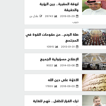
أروقة المقبرة.. بين الرؤية
والحقيقة
2019-05-29
26743
عادل بن
حبيب
صلة الرحم.. من مقومات القوة في
المجتمع
10915
2013-01-31
الإصلاح مسؤولية الجميع
9022
2014-03-08
الأخوّة على دين الله
17855
2018-09-03
ترك القرار للطفل.. مُهم للغاية