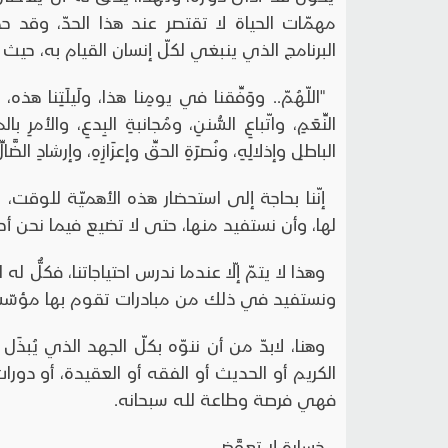
مهمّات الحياة لا تقتصر عند هذا الحدّ، وقد ح
البرنامج الذي ينبغي لكلّ إنسان القيام به، حيث 
"اللّهُمّ.. ووَفِّقنا في يومِنا هذا، ولَيلَتِنا هذه،
النِّعَمِ، واتّباعِ السُّننِ، ومُجانبةِ البِدعِ، والأمر
الباطلِ وإذلالِهِ، ونُصرَةِ الحقِّ وإعزَازِهِ، وإرشادِ الضَّا
إنّنا بحاجة إلى استحضار هذه الأهميّة للوقت
لها، وأن نستفيد منها، حتى لا تضيع فيما نحن أحو
وهذا لا يتمّ إلّا عندما ندرس احتياجاتنا، فكلٌّ 
ونستفيد في ذلك من مبادرات تقوم بها مؤسّس
وهنا، لابدّ من أن ننوّه بكلّ الجهد الذي يُبذ
الكريم أو الحديث أو الفقه أو العقيدة، أو دور
فهي فرصة وطاعة لله سبحانه.
خسارة لا تعوَّض