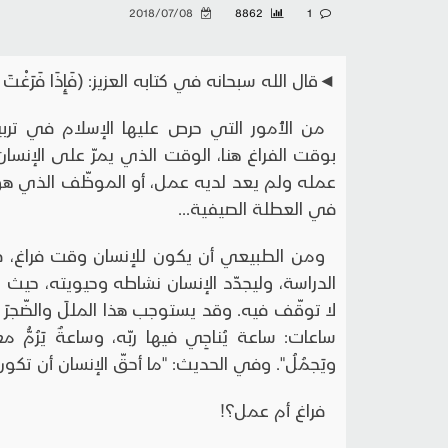
2018/07/08
8862
1
◄قال الله سبحانه في كتابه العزيز: (فَإِذَا فَرَغْتَ فَانْصَ
من الأُمور التي حرص عليها الإسلام في تربي
بوقت الفراغ هنا، الوقت الذي يمرّ على الإن
عمله ولم يعد لديه عمل، أو الموظّف الذي هو
في العطلة الصيفية...
ومن الطبيعي أن يكون للإنسان وقت فراغ، 
الدراسة، وليجدّد الإنسان نشاطه وحيويته، حيث
لا توقّف فيه. وقد يستوجب هذا المللَ والضّجرَ و
ساعات: ساعة يُناجِي فيها ربّه، وساعةٌ يَرُمُّ معاش
ويَجمُلُ". وفي الحديث: "ما أحقّ الإنسان أن تكو
فراغ أم عمل؟!