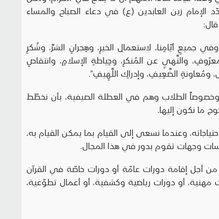
دّد الإمام زين العابدين (ع) في دعاء الصباح والمساء
قال:
 وفي جميعِ أيّامِنا، لاستعمالِ الخيرِ، وهِجرانِ الشرِّ، وشُكرِ
ِ بالمعرُوفِ، والنَّهيِ عن المُنكرِ، وحِياطةِ الإسلامِ، وانتقاصِ
لِّ، ومُعاونةِ الضَّعِيفِ، وإدراكِ اللَّهِيفِ".
، وخصوصاً الطلاب وهم في العطلة الصيفية، بأن نخطّط
ج ما نكون إليها.
له احتياجاته، وعندما نسعى إلى القيام بما يمكن القيام به،
ات وجهات تقوم بدور في هذا المجال.
َل من أجل إقامة دورات عامّة أو دورات خاصّة في القرآن
ات مهنية، أو دورات رياضية وكشفية، أو أعمال تطوّعية،