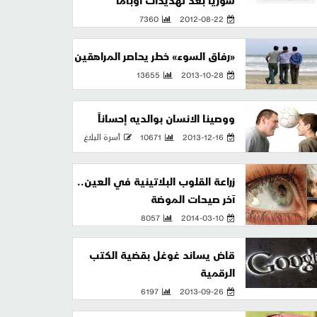
سوريا بعد تهديدات اوباما
7360
2012-08-22
«رفاق السوء» خطر يحاصر المراهقين
13655
2013-10-28
ووصينا الانسان بوالديه إحساناً
2013-12-16
10671
أسرة البلاغ
زراعة القلوب البلاتينية في العين..
آخر صيحات الموضة
8057
2014-03-10
قاض يساند غوغل بقضية الكتب
الرقمية
6197
2013-09-26