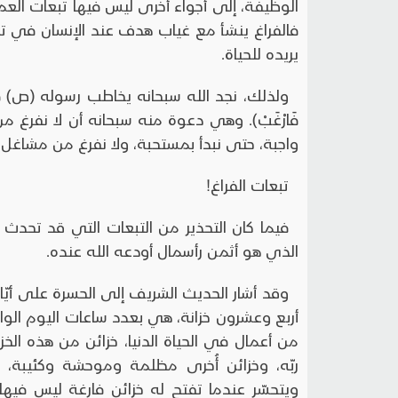
الوظيفة، إلى أجواء أُخرى ليس فيها تبعات العم
فالفراغ ينشأ مع غياب هدف عند الإنسان في تمض
يريده للحياة.
ولذلك، نجد الله سبحانه يخاطب رسوله (ص) في الآية ا
فَارْغَبْ). وهي دعوة منه سبحانه أن لا نفرغ م
واجبة، حتى نبدأ بمستحبة، ولا نفرغ من مشاغل الآخ
تبعات الفراغ!
فيما كان التحذير من التبعات التي قد تحدث 
الذي هو أثمن رأسمال أودعه الله عنده.
وقد أشار الحديث الشريف إلى الحسرة على أيّا
أربع وعشرون خزانة، هي بعدد ساعات اليوم الواح
من أعمال في الحياة الدنيا، خزائن من هذه الخز
ربّه، وخزائن أُخرى مظلمة وموحشة وكئيبة، 
ويتحسّر عندما تفتح له خزائن فارغة ليس فيها