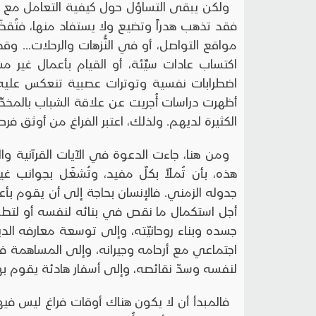
ولكن يبقى التساؤل حول كيفية التعامل مع أوق
فقد تذهب هدراً وتضيع ولا يستفاد منها، فتُق
مواقع التواصل، أو في النُّزهات والرحلات... وق
اكتساب عادات سيِّئة، أو القيام بأعمال غير م
اضطرابات نفسية وتوترات عصبية تنعكس عليه
أظهرت دراسات أُجريت عن علاقة الشباب بالمخدِّ
الكثيرة لديهم. ولذلك، اعتبر الفراغ من أوثق فر
ومن هنا، جاءت الدعوة في الآيات القرآنية وا
هذه، بأن تُملَأ بكلّ مفيد، وتُشغَل بجوانب
جدوله الزمني. فالإنسان بحاجة إلى أن يقوم بأع
أجل استكمال ما نقص في بنائه لنفسه أو لتطوي
جسده وبناء روحانيّته، وإلى توسعة معارفه الدي
اجتماعي مع أرحامه وجيرانه، وإلى المساهمة 
لنفسه وسدّ نقائصه، وإلى أسفار هادئة يقوم بها
فالمبدأ أن لا يكون هناك أوقات فراغ ليس فيها