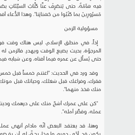
فيه سَآمَةٌ، حتى يَنصَرِفَ عنَّا كُتَّابُ السيِّئاتِ بصَحِ
مَسرُورِينَ بما كَتَبُوا من حَسَناتِنا". وهذا الدُّ
مسؤولية الزمن
إذاً، في منطق الإسلام، ليس هناك وقت فرا
المرجوّة، بحيث يضيع الوقت ويهدر. فالزمن له 
حتى يُسأَل عن عمره فيما أفناه، وعن شبابه فيما 
وقد ورد في الحديث: "اغتنم خمساً قبل خم
فقرك، وفراغك قبل شغلك، وحياتك قبل موتك"، "
منك فخذ منهما".
"كن على عمرك أشحّ منك على درهمك ودينارك". "ر
عمله، وقصَّر أمله".
وهنا، قد يعتقد البعض أنّه مادام أنهى عمله أ
يكون قد أدّى دوره، ولهذا، يحقّ له أن يقضي 