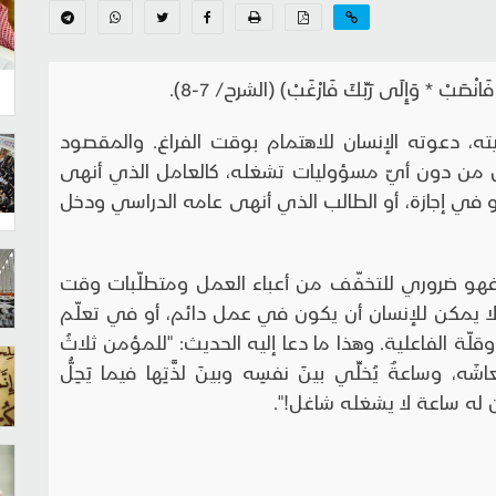
بْ * وَإِلَى رَبِّكَ فَارْغَبْ) (الشرح/ 7-8).
ته، دعوته الإنسان للاهتمام بوقت الفراغ. والمقصود
سان من دون أيّ مسؤوليات تشغله، كالعامل الذي أنهى
 في إجازة، أو الطالب الذي أنهى عامه الدراسي ودخل
فهو ضروري للتخفّف من أعباء العمل ومتطلّبات وقت
 لا يمكن للإنسان أن يكون في عمل دائم، أو في تعلّم
قلّة الفاعلية. وهذا ما دعا إليه الحديث: "للمؤمن ثلاثُ
َه، وساعةٌ يُخلِّي بينَ نفسِه وبينَ لذَّتِها فيما يَحِلُّ
ن له ساعة لا يشغله شاغل!".