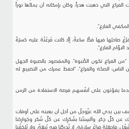
لفراغ التي ذهبت هدراً، وكان بإمكانه أن يملأها نوراً
المكفي الفارغ".
فرُغْ صاحبُها فيها قطُّ ساعةً، إلّا كانت فَرغَتُهُ عليه حَسرَةً
لنوَّام الفارغ".
 "من الفراغ تكون الصَّبوة". والمقصود بالصبوة الجهل
من الناس؛ الصحّة والفراغ"، "احفظ عمرك من التضييع له
دما يفوّتون على أنفُسهم فرصة الاستفادة من الزمن
 يقف بين يدي الله عزّوجلّ من أجل أن يعينه على أوقات
ِك عن كلِّ ذِكر، وألسِنتَنا بشُكرِك عن كلِّ شُكر وجَوارِحَنا
، فاجعَلهُ فراغَ سلامَة، لا تُدرِكُنا فيه تَبِعَةٌ، ولا تَلحَقُنا