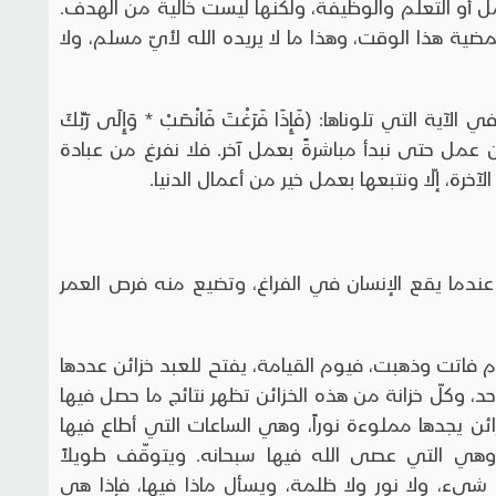
ل أو التعلّم والوظيفة، ولكنّها ليست خالية من الهدف.
ية هذا الوقت، وهذا ما لا يريده الله لأيّ مسلم، ولا
لتي تلوناها: (فَإِذَا فَرَغْتَ فَانْصَبْ * وَإِلَى رَبِّكَ
ن عمل حتى نبدأ مباشرةً بعمل آخر. فلا نفرغ من عبادة
رة، إلّا ونتبعها بعمل خير من أعمال الدنيا.
عندما يقع الإنسان في الفراغ، وتضيع منه فرص العمر
م فاتت وذهبت، فيوم القيامة، يفتح للعبد خزائن عددها
د، وكلّ خزانة من هذه الخزائن تظهر نتائج ما حصل فيها
ائن يجدها مملوءة نوراً، وهي الساعات التي أطاع فيها
وهي التي عصى الله فيها سبحانه. ويتوقّف طويلاً
 شيء، ولا نور ولا ظلمة، ويسأل ماذا فيها، فإذا هي