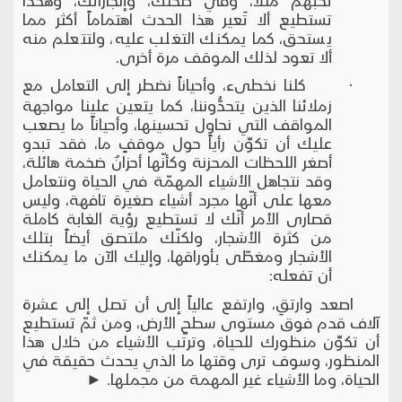
تستطيع ألا تَعير هذا الحدث اهتماماً أكثر مما
يستحق، كما يمكنك التغلب عليه، ولتتعلم منه
ألا تعود لذلك الموقف مرة أخرى.
· كلنا نخطىء، وأحياناً نضطر إلى التعامل مع
زملائنا الذين يتحدُّوننا، كما يتعين علينا مواجهة
المواقف التي نحاول تحسينها، وأحياناً ما يصعب
عليك أن تكوِّن رأياً حول موقفٍ ما، فقد تبدو
أصغر اللحظات المحزنة وكأنّها أحزانٌ ضخمة هائلة،
وقد نتجاهل الأشياء المهمّة في الحياة ونتعامل
معها على أنّها مجرد أشياء صغيرة تافهة، وليس
قصارى الأمر أنّك لا تستطيع رؤية الغابة كاملة
من كثرة الأشجار، ولكنّك ملتصق أيضاً بتلك
الأشجار ومغطّى بأوراقها، وإليك الآن ما يمكنك
أن تفعله:
اصعد وارتقِ، وارتفع عالياً إلى أن تصل إلى عشرة
آلاف قدم فوق مستوى سطح الأرض، ومن ثمّ تستطيع
أن تكوِّن منظورك للحياة، وترتّب الأشياء من خلال هذا
المنظور، وسوف ترى وقتها ما الذي يحدث حقيقة في
الحياة، وما الأشياء غير المهمة من مجملها. ►