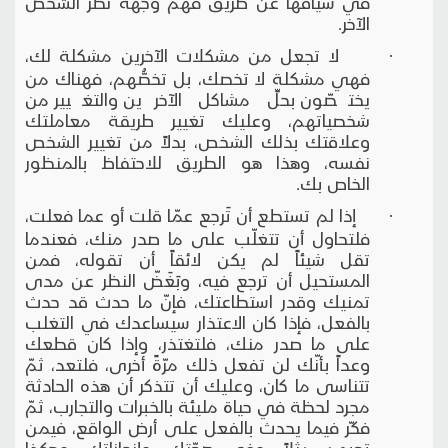
في سياقها عن طريق فهم وجهة نظر الشخص
الآخر.
· لا تجعل من مشكلات الآخرين مشكلة لك،
فهي مشكلة لا تخصك، بل تخصُّهم، فهناك من
يختصّون بحلِّ مشاكل الآخرين والتغيير من
شخصياتهم، وعليك تغيير طريقة معاملتك
وعلاقتك بذلك الشخص، بدلاً من تغيير الشخص
نفسه، وهذا هو الطريق للاحتفاظ بالمنظور
الخاص بك.
· إذا لم تستطع أن تَرجع عمّا قلت أو عما فعلت،
فلتحاول أن تتغلّب على ما صدر منك، فعندما
تقل شيئاً لم يكن لائقاً أن تقوله، فمن
المستحيل أن ترجع فيه، وبَغَضّ النظر عن مدى
تمنيك وقدر استطاعتك، فإنّ ما حدث قد حدث
بالفعل، فإذا كان الاعتذار سيساعدك في التغلب
على ما صدر منك، فلتغتذر، وإذا كان قطعك
وعداً بأنّك لن تفعل ذلك مرّةً أخرى، فلتعد، ثمّ
تتناسى ما كان، وعليك أن تتذكر أن هذه الحادثة
مجرد لحظة في حياة مليئة بالخبرات والتجارب، ثمّ
فكّر فيما يحدث بالفعل على أرض الواقع، فيمن
تحبهم مثلاً، وفي صحّتك، وإنجازاتك، وهكذا