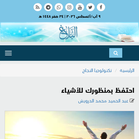
٩ آب/أغسطس ٢٠٢٦ | ٢٤ صفر ١٤٤٨ هـ
ggle
ation
الرئيسية
تكنولوجيا النجاح
احتفظ بمنظورك للأشياء
عبد الحميد محمد الدرويش