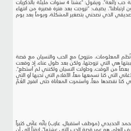
يصف عمار تجربته بأنّها "كانت عبارة عن قصة حب رائعة". ويقول: "عشنا 4 سنوات مليئة بالذكريات
ن ارتباطنا". يضيف: "تزوجت بعد فترة قصيرة من انتهاء
لصديقي الذي نصحني بتصغير المشكلة، ويوماً بعد يوم
ُظم المعلومات، متزوج) مع الحب والنسيان مع قصة
بتها هي التي تزوجتها، ولكن بعد طول عناء، إذ وقعت
ا بعضاً من الوقت، وحاولت النسيان ولكنني لم أستطع".
ني التي كنا نسمعها معاً، الأفلام التي تحبها أو التي
ي كنا نقصدها معاً، واستمرت المعاناة حتى انفرج الغَمّ
لحديدي (موظف استقبال، عازب) بأنّه عانَى كثيراً
 العام، هو عمر قصة الحب التي عشتها"، لافتاً إلى أن