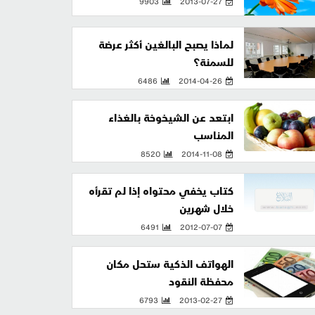
9903
2013-07-27
لماذا يصبح البالغين أكثر عرضة
للسمنة؟
6486
2014-04-26
ابتعد عن الشيخوخة بالغذاء
المناسب
8520
2014-11-08
كتاب يخفي محتواه إذا لم تقرأه
خلال شهرين
6491
2012-07-07
الهواتف الذكية ستحل مكان
محفظة النقود
6793
2013-02-27