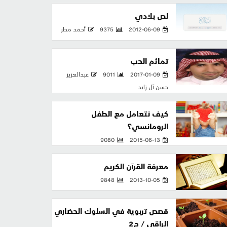
لص بلادي
2012-06-09
9375
أحمد مطر
تمائم الحب
2017-01-09
9011
عبدالعزيز
حسن آل زايد
كيف نتعامل مع الطفل
الرومانسي؟
9080
2015-06-13
معرفة القرآن الكريم
9848
2013-10-05
قصص تربوية في السلوك الحضاري
الراقي / ج2