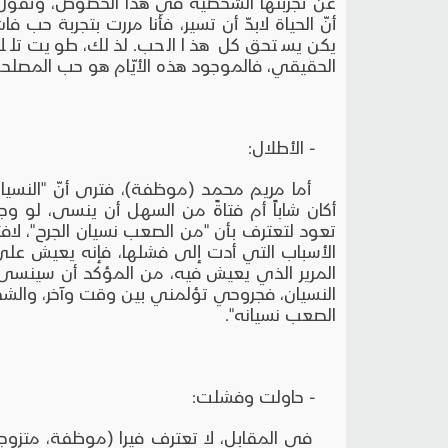
عن تجربتها الشخصية في هذا الخصوص، وتقول: "
أنّ الحياة لابدّ أن تسير، فأنا مررت بتجربة حب
يكن يستحق كل هذا الحب. لذلك، طويت تلك 
الحقيقي، فالموجود هذه الأيّام هو حب المصلحة
- الأطلال:
أما مريم محمد (موظفة)، فترى أنّ "النسيان 
أكان شاباً أم فتاةً من السهل أن ينسى، لو و
تعود لتعترف بأن "من الصعب نسيان الجرح"، لاف
الأسباب التي أدت إلى فشلها، فإنه يعيش على 
المرير الذي يعيش فيه، من المؤكد أن سينسى"
النسيان، فجروحي تؤلمني بين وقت وآخر، والشخ
الصعب نسيانه".
- حاولت وفشلت:
في المقابل، لا تعترف فيرا (موظفة، متزوجة)