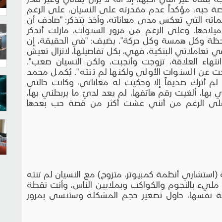
صة حبه، مؤكداً عدم مقدرته على النسيان، على الرغم
اته التي تعكس مدى معاناته، وأخذ يتذكر: "صادف أن
ا الأوّل عام 1992 يوم عيد ميلادها. وعلى الرغم من مرور السنوات، مازلت أتذكر
كل لحظة وكل همسة وكل حركة". يضيف: "في الحقيقة، إن
ي تعاملاتي البنكية، فهي، بكل تفاصيلها، لاتزال تعيش
 "14 عاماً مرّت على انتهاء العلاقة، تزوجت وأنجبت، ولكن النسيان صعب".
عت عن السنوات الأولى ولكنها لم تنته". يُكمل محمد
 لم أترك صديقاً إلا وحكيت له معاناتي، وكانت حالتي
بها، ألغيت رقم هاتفها، لم يعد لديّ ما يربطني بها،
على الرغم من أنني عشت أكثر من قصة حب بعدها
استشاري أنظمة كمبيوتر، متزوج) مع النسيان لم تنته
ون مليء بالنجوم والكواكب وبملايين الناس، وأنت نقطة
ة نفسها، حاول تصغير حجم المشكلة وستنسى بمرور