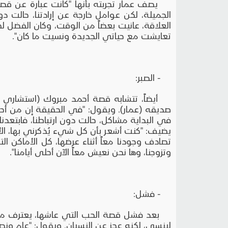
الجميلة، لكن عوامل خارجة عن إرادتنا، حالت دو
العلاقة، عانيت بعضاً من الوقت، وكان الفضل 
تعايشت مع حياتي الجديدة ونسيت ما كان".
- الصبر:
أيضاً، تتشابه قصة أحمد مبروك (استشاري ن
صديقه (عمار). ويقول: "في الحقيقة إن من أحب
في البداية مشاكل، حالت دون ارتباطنا، فابتعدن
يضيف: "كنت أشعر بأن كل شيء يُذكرني بها، الأغا
تصادف وجودنا معاً أثناء عرضها، كل الأماكن الت
وتزوجنا، وها نحن نعيش معاً الآن أحلى أيامنا".
- فشل:
بعد فشل قصة الحب التي عاشها، يعترف محمد ا
لينسى، لكنه عجز عن النسيان. ويقول: "عام ونصف