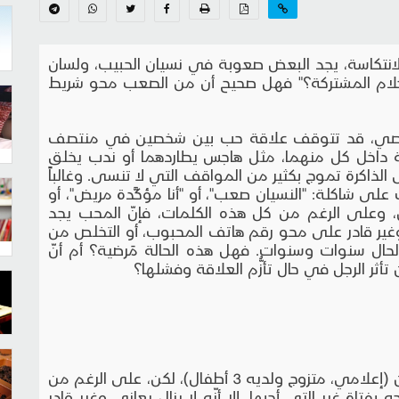
لانتكاسة، يجد البعض صعوبة في نسيان الحبيب، ولسان
أحلام المشتركة؟" فهل صحيح أن من الصعب محو شريط
شخصي، قد تتوقف علاقة حب بين شخصين في منتصف
بيسة داخل كل منهما، مثل هاجس يطاردهما أو ندب يخلق
الذاكرة تموج بكثير من المواقف التي لا تنسى. وغالباً
ى شاكلة: "النسيان صعب"، أو "أنا مؤكَّدة مريض"، أو
، وعلى الرغم من كل هذه الكلمات، فإنّ المحب يجد
 وغير قادر على محو رقم هاتف المحبوب، أو التخلص من
الحال سنوات وسنوات. فهل هذه الحالة مَرضية؟ أم أنّ
أثر الرجل في حال تأزُّم العلاقة وفشلها؟
قصة حب عمرها 7 سنوات عاشها محمد حسن (إعلامي، متزوج ولديه 3 أطفال)، لكن، على الرغم من
جه بفتاة غير التي أحبها، إلا أنّه لا يزال يعاني وغير قادر