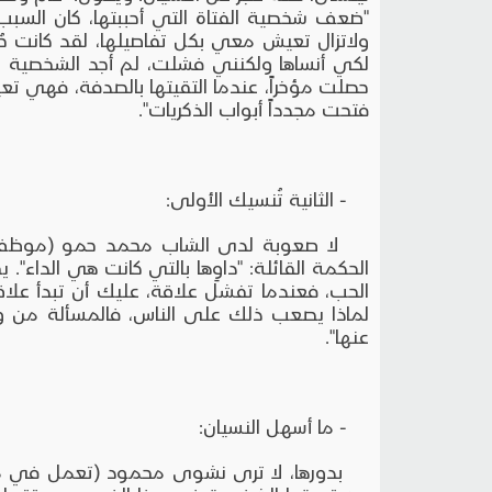
ولاتزال تعيش معي بكل تفاصيلها، لقد كانت حُب
لكي أنساها ولكنني فشلت، لم أجد الشخصية ال
حصلت مؤخراً، عندما التقيتها بالصدفة، فهي ت
فتحت مجدداً أبواب الذكريات".
- الثانية تُنسيك الأولى:
لا صعوبة لدى الشاب محمد حمو (موظف، ع
الحكمة القائلة: "داوِها بالتي كانت هي الداء
الحب، فعندما تفشل علاقة، عليك أن تبدأ علا
لماذا يصعب ذلك على الناس، فالمسألة من وج
عنها".
- ما أسهل النسيان:
بدورها، لا ترى نشوى محمود (تعمل في مج