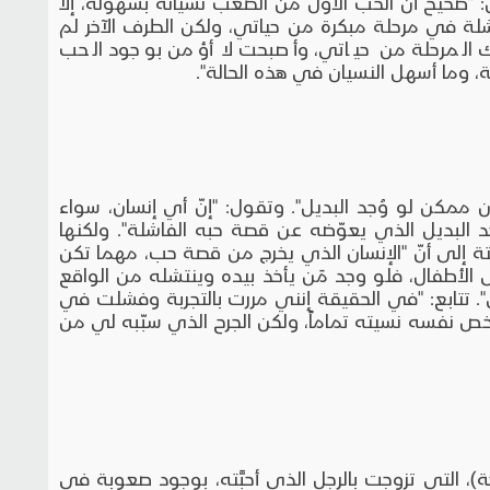
صحيح أنّ الحب الأوّل من الصعب نسيانه بسهولة، إلا
 فاشلة في مرحلة مبكرة من حياتي، ولكن الطرف الآخر لم
المرحلة من حياتي، وأصبحت لا أؤمن بوجود الحب
، وما أسهل النسيان في هذه الحالة".
ممكن لو وُجد البديل". وتقول: "إنّ أي إنسان، سواء
جد البديل الذي يعوّضه عن قصة حبه الفاشلة". ولكنها
تة إلى أنّ "الإنسان الذي يخرج من قصة حب، مهما تكن
الأطفال، فلو وجد مَن يأخذ بيده وينتشله من الواقع
. تتابع: "في الحقيقة إنني مررت بالتجربة وفشلت في
ص نفسه نسيته تماماً، ولكن الجرح الذي سبّبه لي من
، التي تزوجت بالرجل الذي أحبَّته، بوجود صعوبة في