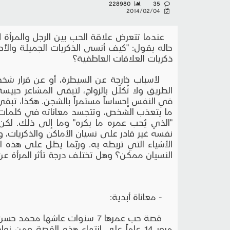
228980
35
2014/02/04
عندما تتعرض علاقة الحب بين الرجل والمرأة 
حاله يقول: "كيف أنسى الذكريات الجميلة وال
ذكريات العلاقات العاطفية؟
لأسباب خارجة عن السيطرة، أو عن قرار 
الطريق ولا تُكلّل بالزواج، لتبقى المشاعر ح
في النفس إحساساً مستمراً بالشجن. هكذا، تبقى 
ما يتعذب الشخص، وتتجسد معاناته في كلمات عل
"الذي يُحب عمره ما يكره" وما إلى ذلك. لكن
نفسه غير قادر على نسيان الأماكن والذكريات،
الأشياء التي تربطه به. وربّما يظل على هذه 
النسيان ممكن؟ وهل تختلف درجة تأثر المرأة عن ت
- معاناة أبدية:
مرور 14 عاماً على انتهاء هذه القصة ومن زوا