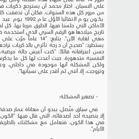
على النسيان. اختار محمد أن يسترجع ذكريات ق
من مرور كل هذه السنوات. فكان أن تدفقت كلم
يكون يوم التقائي
الأماكن التي جلسنا فيها، الطرق مررنا بها، 
تاريخ ميلادها هو الرقم السري الذي أستخدمه ف
معي لغاية الآن". يتابع:
يستطرد: "صحيح أن درجة تأثري بالذكريات تراج
حسن اعترافاته قائلاً: "كنت أعيش حالة مرضية،
النفسية متدهورة، حيث أعدت لها كل ما يذكرني 
ولكن المشكلة أنها موجودة في داخلي، و
وتزوجت، إلا أنني لم أقدر على نسيانها".
- تصغير المشكلة:
في سياق متّصل، يبدو أن معاناة عمار صدقة (
إلا بنصيحة أحد أصدقائه، التي قال فيها: "الك
في هذا الكون، فتعامل مع مشكلتك بالطريق
الأيام".