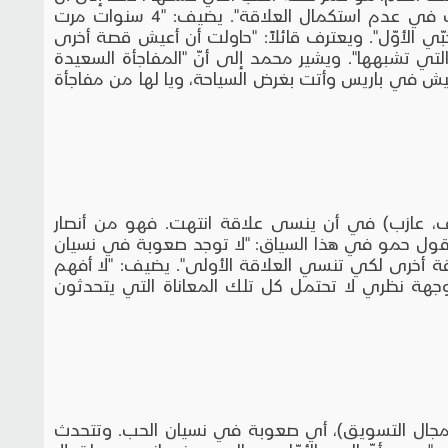
"ضعف شخصية الفتاة التي أحببتها، كان السبب في عدم استكمال العلاقة". يضيف: "4 سنوات مرت
ّي الأوّل". ويعترف قائلاً: "حاولت أن أعيش قصة أخرى
تي تشبهها". ويشير محمد إلى أنّ "المفاجأة السعيدة
عيش في باريس وأتت بغرض السياحة، ويا لها من مفاجأة
ازب) في أن ينسى علاقة انتهت. فهو من أنصار
". يقول حمو في هذا السياق: "لا توجد صعوبة في نسيان
قة أخرى لكي تنسي العلاقة الأولى". يضيف: "لا أفهم
هة نظري لا تحتمل كل تلك المعاناة التي يتحدثون
ال التسويق)، أي صعوبة في نسيان الحب. وتتحدث